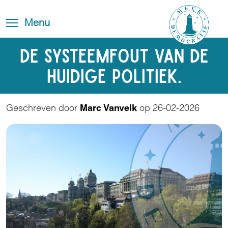
Skip
Blog
Toggle
to
Toggle menu visibility
Menu
FAQ
navigation
main
content
Contact
De systeemfout van de
huidige politiek.
Geschreven door
op 26-02-2026
Marc Vanvelk