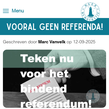
Skip
Blog
Toggle
to
Toggle menu visibility
Menu
FAQ
navigation
main
content
Contact
Vooral geen referenda!
Geschreven door
op 12-09-2025
Marc Vanvelk