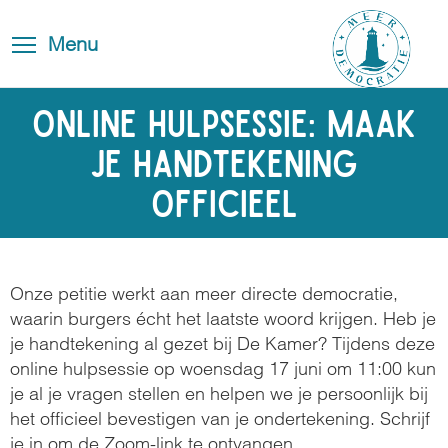
Skip
Blog
Toggle
to
Toggle menu visibility
Menu
FAQ
navigation
main
content
Contact
Online hulpsessie: Maak
je handtekening
officieel
Onze petitie werkt aan meer directe democratie,
waarin burgers écht het laatste woord krijgen. Heb je
je handtekening al gezet bij De Kamer? Tijdens deze
online hulpsessie op woensdag 17 juni om 11:00 kun
je al je vragen stellen en helpen we je persoonlijk bij
het officieel bevestigen van je ondertekening. Schrijf
je in om de Zoom-link te ontvangen.