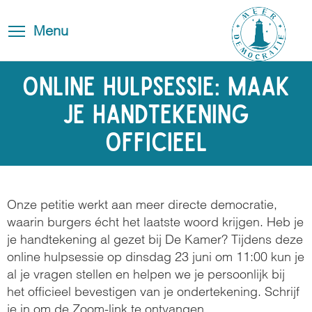
Skip
Blog
Toggle
to
Toggle menu visibility
Menu
FAQ
navigation
main
content
Contact
Online hulpsessie: Maak
je handtekening
officieel
Onze petitie werkt aan meer directe democratie,
waarin burgers écht het laatste woord krijgen. Heb je
je handtekening al gezet bij De Kamer? Tijdens deze
online hulpsessie op dinsdag 23 juni om 11:00 kun je
al je vragen stellen en helpen we je persoonlijk bij
het officieel bevestigen van je ondertekening. Schrijf
je in om de Zoom-link te ontvangen.