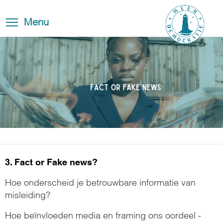
Overslaan
Blog
Toggle
en
Toggle menu visibility
Menu
FAQ
navigation
naar
de
Contact
inhoud
gaan
3. Fact or Fake news?
Hoe onderscheid je betrouwbare informatie van
misleiding?
Hoe beïnvloeden media en framing ons oordeel -