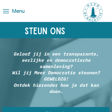
Overslaan
Blog
Toggle
en
Toggle menu visibility
Menu
FAQ
navigation
naar
de
Contact
inhoud
Steun ons
gaan
Geloof jij in een transparante,
eerlijke en democratische
samenleving?
Wil jij Meer Democratie steunen?
GEWELDIG!
Ontdek hieronder hoe je dat kan
doen.