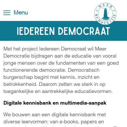
Overslaan
Blog
Toggle
en
Toggle menu visibility
Menu
FAQ
navigation
naar
de
Contact
Iedereen democraat
inhoud
gaan
Met het project Iedereen Democraat wil Meer
Democratie bijdragen aan de educatie van vooral
jonge mensen over de fundamenten van een goed
functionerende democratie. Democratisch
burgerschap begint met kennis, inzicht en
betrokkenheid. Daarom zetten we sterk in op
toegankelijke en aantrekkelijke educatievormen.
Digitale kennisbank en multimedia-aanpak
We bouwen aan een digitale kennisbank met
diverse leervormen: van e-books, papers en