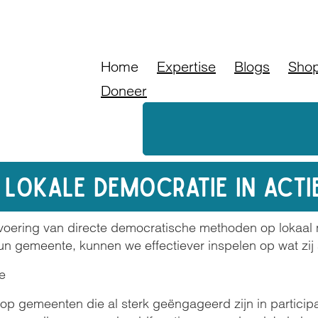
Doneer
Bl
Home
Expertise
Blogs
Sho
Doneer
Lokale democratie in acti
oering van directe democratische methoden op lokaal n
n gemeente, kunnen we effectiever inspelen op wat zij al
e
e op gemeenten die al sterk geëngageerd zijn in particip