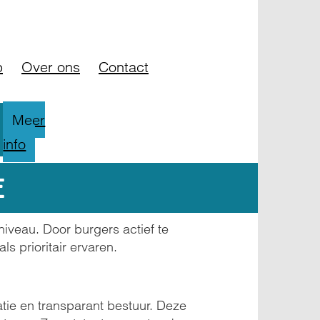
og
FAQ
Contact
p
Over ons
Contact
Meer
info
e
iveau. Door burgers actief te
s prioritair ervaren.
atie en transparant bestuur. Deze