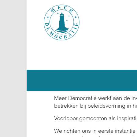
Overslaan
en
naar
de
inhoud
gaan
Meer Democratie werkt aan de inv
betrekken bij beleidsvorming in hu
Voorloper-gemeenten als inspirati
We richten ons in eerste instanti