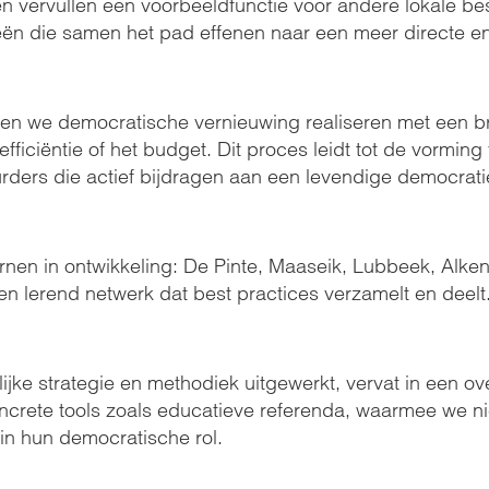
vervullen een voorbeeldfunctie voor andere lokale bes
eën die samen het pad effenen naar een meer directe e
nen we democratische vernieuwing realiseren met een b
efficiëntie of het budget. Dit proces leidt tot de vormin
ders die actief bijdragen aan een levendige democrati
ernen in ontwikkeling: De Pinte, Maaseik, Lubbeek, Alke
n lerend netwerk dat best practices verzamelt en deelt
jke strategie en methodiek uitgewerkt, vervat in een ove
crete tools zoals educatieve referenda, waarmee we ni
in hun democratische rol.