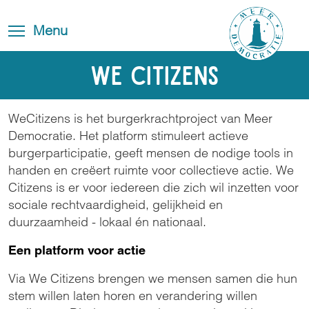
Overslaan
Blog
Toggle
en
Toggle menu visibility
Menu
FAQ
navigation
naar
de
Contact
We Citizens
inhoud
gaan
WeCitizens is het burgerkrachtproject van Meer
Democratie. Het platform stimuleert actieve
burgerparticipatie, geeft mensen de nodige tools in
handen en creëert ruimte voor collectieve actie. We
Citizens is er voor iedereen die zich wil inzetten voor
sociale rechtvaardigheid, gelijkheid en
duurzaamheid - lokaal én nationaal.
Een platform voor actie
Via We Citizens brengen we mensen samen die hun
stem willen laten horen en verandering willen