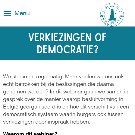
Overslaan
Blog
Toggle
en
Toggle menu visibility
Menu
FAQ
navigation
naar
de
Contact
inhoud
Verkiezingen of
gaan
Democratie?
We stemmen regelmatig. Maar voelen we ons ook
echt betrokken bij de beslissingen die daarna
genomen worden? In dit webinar gaan we samen in
gesprek over de manier waarop besluitvorming in
België georganiseerd is en hoe dit verschilt van een
democratisch systeem waarin burgers ook tussen
verkiezingen door inspraak hebben.
Waarom dit webinar?