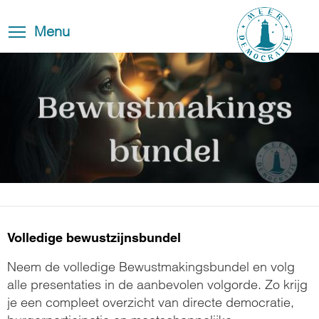
Overslaan
Blog
Toggle
en
Toggle menu visibility
Menu
FAQ
navigation
naar
de
Contact
inhoud
gaan
Volledige bewustzijnsbundel
Neem de volledige Bewustmakingsbundel en volg
alle presentaties in de aanbevolen volgorde. Zo krijg
je een compleet overzicht van directe democratie,